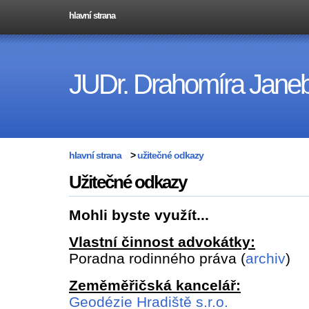
hlavní strana
JUDr. Drahomíra Jane
hlavní strana
>
užitečné odkazy
Užitečné odkazy
Mohli byste využít...
Vlastní činnost advokátky:
Poradna rodinného práva (
archiv
)
Zeměměřičská kancelář:
Geodézie Hradiště s.r.o.