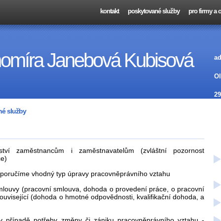
kontakt
poskytované služby
pro firmy a
homíra Janebová Kubisová
ad
Ol
29
é služby
ství zaměstnancům i zaměstnavatelům (zvláštní pozornost
e)
poručíme vhodný typ úpravy pracovněprávního vztahu
mlouvy (pracovní smlouva, dohoda o provedení práce, o pracovní
související (dohoda o hmotné odpovědnosti, kvalifikační dohoda, a
 případě potřeby změny či zániku pracovněprávního vztahu -