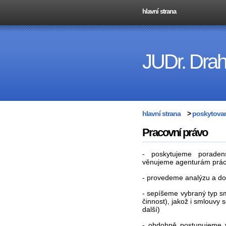
hlavní strana
JUDr. Dra
hlavní strana
>
poskytovan
Pracovní právo
- poskytujeme poraden
věnujeme agenturám prác
- provedeme analýzu a do
- sepíšeme vybraný typ s
činnost), jakož i smlouvy 
další)
- obdobně postupujeme v