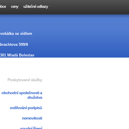
 obce
ceny
užitečné odkazy
vokátka se sídlem
brachtova 599/8
301 Mladá Boleslav
Poskytované služby
obchodní společnosti a
družstva
ověřování podpisů
nemovitosti
soudní řízení