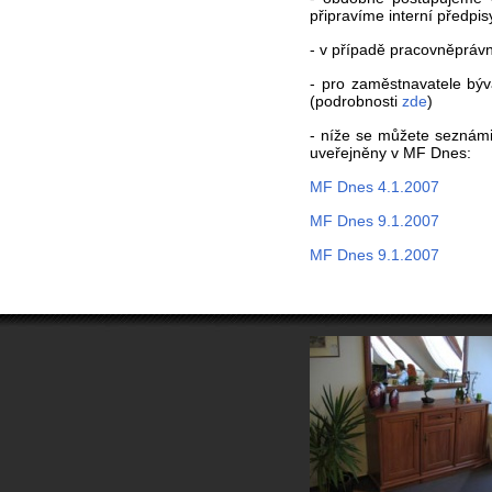
připravíme interní předpi
- v případě pracovněpráv
- pro zaměstnavatele býv
(podrobnosti
zde
)
- níže se můžete seznámit
uveřejněny v MF Dnes:
MF Dnes 4.1.2007
MF Dnes 9.1.2007
MF Dnes 9.1.2007