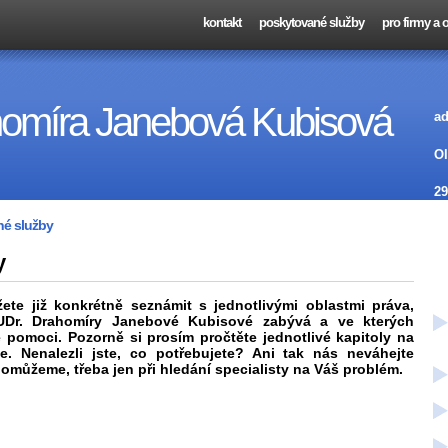
kontakt
poskytované služby
pro firmy a
homíra Janebová Kubisová
ad
Ol
29
é služby
y
ete již konkrétně seznámit s jednotlivými oblastmi práva,
JUDr. Drahomíry Janebové Kubisové zabývá a ve kterých
omoci. Pozorně si prosím pročtěte jednotlivé kapitoly na
e. Nenalezli jste, co potřebujete? Ani tak nás neváhejte
omůžeme, třeba jen při hledání specialisty na Váš problém.