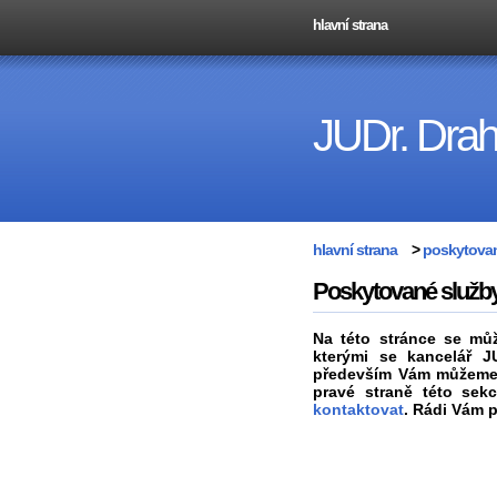
hlavní strana
JUDr. Dra
hlavní strana
>
poskytovan
Poskytované služb
Na této stránce se můž
kterými se kancelář 
především Vám můžeme p
pravé straně této sekc
kontaktovat
. Rádi Vám p