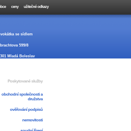
 obce
ceny
užitečné odkazy
vokátka se sídlem
brachtova 599/8
301 Mladá Boleslav
Poskytované služby
obchodní společnosti a
družstva
ověřování podpisů
nemovitosti
soudní řízení