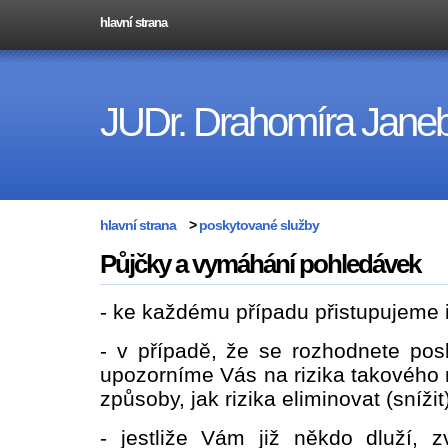
hlavní strana
JUDr. Drahomíra Jane
hlavní strana
>
poskytované služby
Půjčky a vymáhání pohledávek
- ke každému případu přistupujeme 
- v případě, že se rozhodnete pos
upozorníme Vás na rizika takového
způsoby, jak rizika eliminovat (snížit
- jestliže Vám již někdo dluží, z