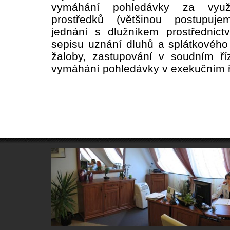
vymáhání pohledávky za využ
prostředků (většinou postupu
jednání s dlužníkem prostřednict
sepisu uznání dluhů a splátkového
žaloby, zastupování v soudním ř
vymáhání pohledávky v exekučním ř